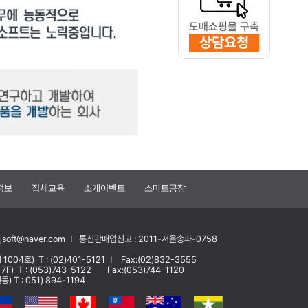
도매쇼핑몰 구축
상담요청
정보
집체교육
소개이벤트
스마트공장
soft@naver.com
통신판매업신고 : 2011-서울송파-0758
 1004호)
T : (02)401-5121
Fax:(02)832-3555
 7F)
T : (053)743-5122
Fax:(053)744-1120
T : 051) 894-1194