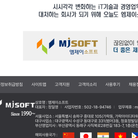
인정보취급방침
사이트맵
고객지원
고객의소리
사용후기
채용
상호명 : 엠제이소프트
대표자 : 정일영
사업자번호 : 502-18-94746
업무제휴 : mj
서울사업소 : 서울특별시 송파구 중대로 105(가락동, 가락아이디타워
대구사업소 : 대구광역시 수성구 동대구로 331(범어3동, 청효정빌딩
부산영업지사 : 부산광역시 동래구 사직북로28번길 183-7, 1층(온천동) 
해외사용국가 :