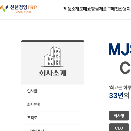
도매쇼핑몰
제품소개
제품구매
전산용지
‘최고는 하
인사글
33년
의
회사연혁
회사명
조직도
CEO